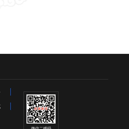
备
式
微信二维码