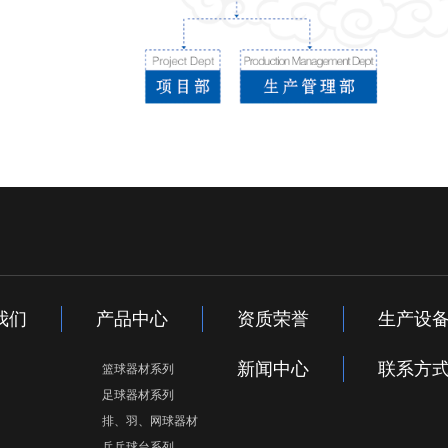
我们
产品中心
资质荣誉
生产设
新闻中心
联系方
篮球器材系列
足球器材系列
排、羽、网球器材
乒乓球台系列