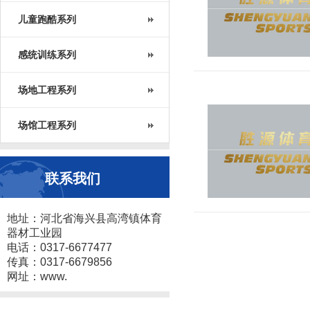
儿童跑酷系列
感统训练系列
场地工程系列
场馆工程系列
联系我们
地址：河北省海兴县高湾镇体育
器材工业园
电话：0317-6677477
传真：0317-6679856
网址：www.