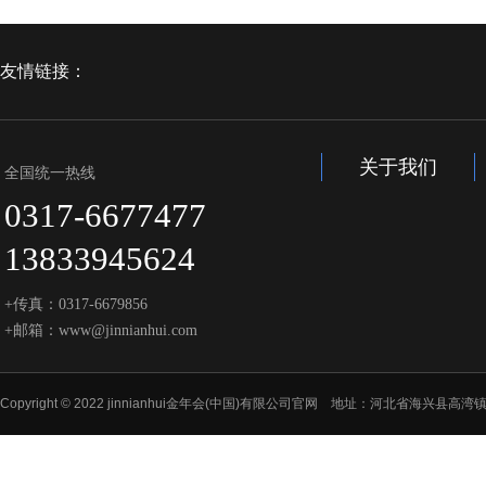
友情链接：
关于我们
全国统一热线
0317-6677477
13833945624
+传真：0317-6679856
+邮箱：www@jinnianhui.com
Copyright © 2022 jinnianhui金年会(中国)有限公司官网 地址：河北省海兴县高湾