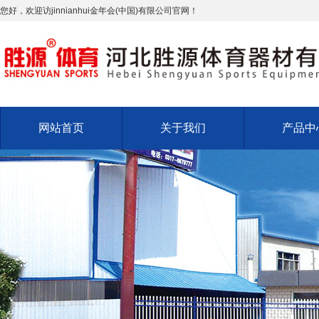
您好，欢迎访jinnianhui金年会(中国)有限公司官网！
网站首页
关于我们
产品中